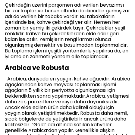
Çekirdeğin üzerini parşomen adı verilen beyazımsı
bir zar kaplar ve bunun altında da ikinci bir gümüş zar
adı da verilen bir tabaka vardır. Bu tabakaların
içerisinde ise, kahve çekirdeği yer alır. Hemen her
zaman bir yemiş, iki çekirdek taşır. Çekirdekler yeşil
renklidir. Kahve bu çekirdeklerden elde edilir geri
kalan ise atılır. Yemişlerin rengi kırmızı olunca
olgunlaşmış demektir ve bozulmadan toplanmalıdır.
Bu toplama işlemi çeşitli yöntemlerle yapılırsa da, en
iyi ama en zahmetli yöntem elle toplamadır.
Arabica ve Robusta
Arabica, dünyada en yaygın kahve ağacıdır. Arabica
ağaçlarından kahve meyvası toplanması işlemi
ağaçların 5 yıllık bir periyotta olgunlaşması için
beklendikten sonra yapılmaktadır.Arabica, yetişmesi
daha zor, parazitlere ve ısıya daha dayanıksızdır.
Ancak elde edilen ürün daha kaliteli olduğu için
yaygın olarak yetiştirilmektedir. Robusta daha nemli,
sıcak bölgelerde de yetiştirilebilir ancak ürünü daha
kalitesizdir. “Gold” adı altında satılan kahveler
genellikle Arabica’dan yapılır. Genellikle alışkın