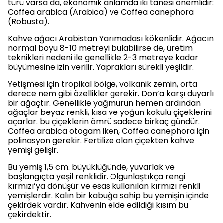
türü varsa da, ekonomik anlamda iki tanesi önemlidir:
Coffea arabica (Arabica) ve Coffea canephora
(Robusta).
Kahve ağacı Arabistan Yarımadası kökenlidir. Ağacın
normal boyu 8-10 metreyi bulabilirse de, üretim
teknikleri nedeni ile genellikle 2-3 metreye kadar
büyümesine izin verilir. Yaprakları sürekli yeşildir.
Yetişmesi için tropikal bölge, volkanik zemin, orta
derece nem gibi özellikler gerekir. Don’a karşı duyarlı
bir ağaçtır. Genellikle yağmurun hemen ardından
ağaçlar beyaz renkli, kısa ve yoğun kokulu çiçeklerini
açarlar. bu çiçeklerin ömrü sadece birkaç gündür.
Coffea arabica otogam iken, Coffea canephora için
polinasyon gerekir. Fertilize olan çiçekten kahve
yemişi gelişir.
Bu yemiş 1,5 cm. büyüklüğünde, yuvarlak ve
başlangıçta yeşil renklidir. Olgunlaştıkça rengi
kırmızı’ya dönüşür ve esas kullanılan kırmızı renkli
yemişlerdir. Kalın bir kabuğa sahip bu yemişin içinde
çekirdek vardır. Kahvenin elde edildiği kısım bu
çekirdektir.