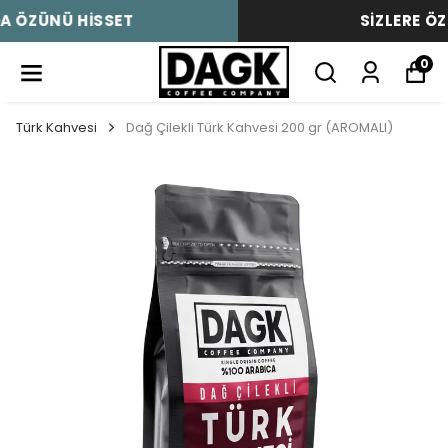
SİZLERE ÖZEL İNDİRİMLER!
0
Türk Kahvesi
Dağ Çilekli Türk Kahvesi 200 gr (AROMALI)