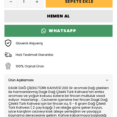
SEPETE EKLE
HEMEN AL
WHATSAPP
Güvenli Alışveriş
Hızlı Teslimat Garantisi
100% Orjinal Ürün
Ürün Açıklaması
DAGK DAĞ ÇİLEKLİ TÜRK KAHVESİ 200 Gr aromalı Dağ çilekleri
ile harmanlanmış Dagk Dağ Çilekli Türk Kahvesi'nin enfes
aroması ve yoğun kokusu sizlere bir fincan mutluluk vaad
ediyor. Hazırlanışı: ; Cezvenin içerisine her fincan Dagk Dağ
Çilekli Türk Kahvesi için bir fincan su, 5 - 6 gram Dağ Çilekli
Türk Kahvesi ( 2 çay kaşığı ) ve isteğe göre şeker koyun,
iyice karıştırın cezveyi kısık ateşe yerleştirin ve yavaşça
kaynama derecesine getirin. Kahve kabarmaya başladığı