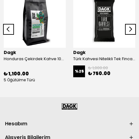
Dagk
Dagk
Honduras Çekirdek Kahve 1000g (%100 Arabica)
Türk Kahvesi Nitelikli Tek Fincanlık 6 G X 100 Adet
₺ 1,000.00
%
25
₺ 750.00
₺ 1,100.00
5 Öğütülme Türü
Hesabım
Alışveriş Bilgilerim