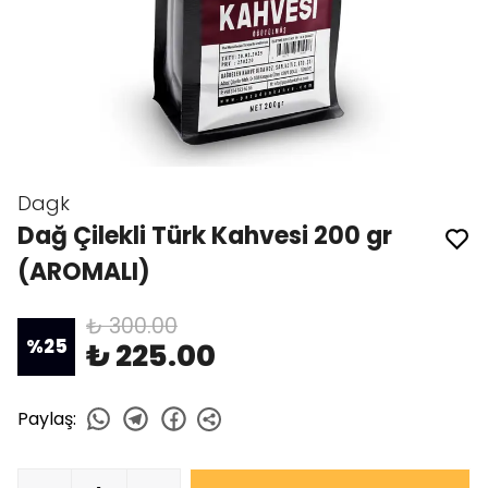
Dagk
Dağ Çilekli Türk Kahvesi 200 gr
(AROMALI)
₺ 300.00
%
25
₺ 225.00
Paylaş
: