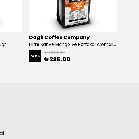
Dagk Coffee Company
Dagk
0gr
Filtre Kahve Mango Ve Portakal Aromalı 200gr
₺ 300.00
%
25
₺ 225.00
₺ 1,
5 Öğüt
al