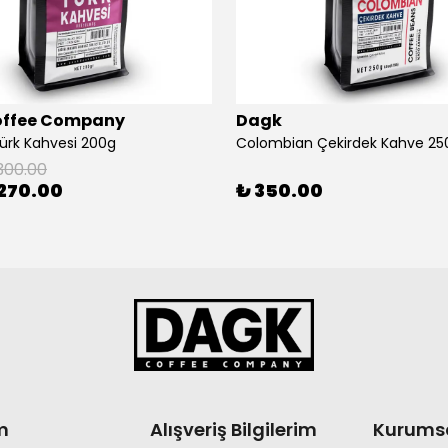
offee Company
Dagk
Türk Kahvesi 200g
Colombian Çekirdek Kahve 25
300.00
270.00
₺ 350.00
m
Alışveriş Bilgilerim
Kurums