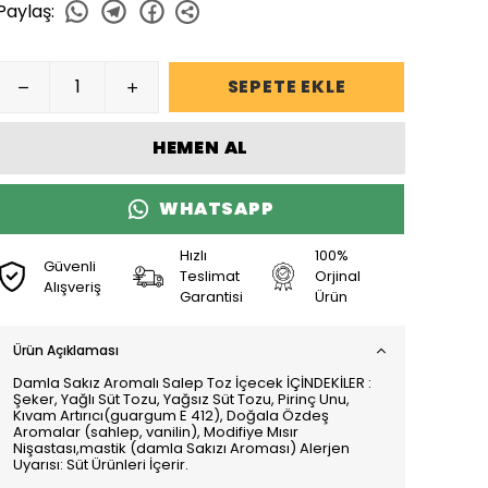
Paylaş
:
SEPETE EKLE
HEMEN AL
WHATSAPP
Hızlı
100%
Güvenli
Teslimat
Orjinal
Alışveriş
Garantisi
Ürün
Ürün Açıklaması
Damla Sakız Aromalı Salep Toz İçecek İÇİNDEKİLER :
Şeker, Yağlı Süt Tozu, Yağsız Süt Tozu, Pirinç Unu,
Kıvam Artırıcı(guargum E 412), Doğala Özdeş
Aromalar (sahlep, vanilin), Modifiye Mısır
Nişastası,mastik (damla Sakızı Aroması) Alerjen
Uyarısı: Süt Ürünleri İçerir.