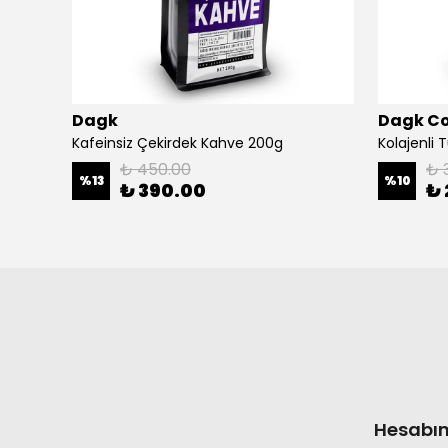
Dagk
Dagk C
Kafeinsiz Çekirdek Kahve 200g
Kolajenli 
₺ 450.00
₺ 
%
13
%
10
₺ 390.00
₺ 
Hesabı