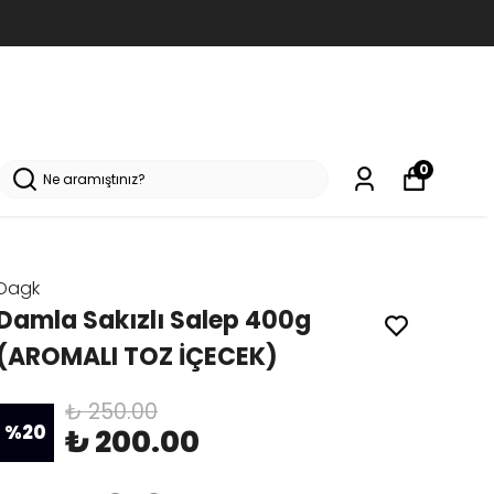
0
Salep ve Sıcak Çikolata
Dagk
Damla Sakızlı Salep 400g
(AROMALI TOZ İÇECEK)
₺ 250.00
%
20
₺ 200.00